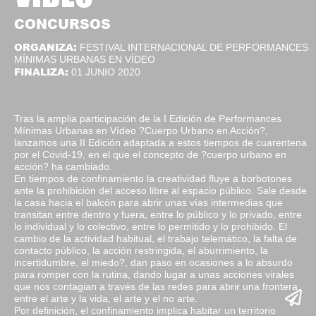
CONCURSOS
ORGANIZA:
FESTIVAL INTERNACIONAL DE PERFORMANCES
MÍNIMAS URBANAS EN VÍDEO
FINALIZA:
01 JUNIO 2020
Tras la amplia participación de la I Edición de Performances
Mínimas Urbanas en Vídeo ?Cuerpo Urbano en Acción?,
lanzamos una II Edición adaptada a estos tiempos de cuarentena
por el Covid-19, en el que el concepto de ?cuerpo urbano en
acción? ha cambiado.
En tiempos de confinamiento la creatividad fluye a borbotones
ante la prohibición del acceso libre al espacio público. Sale desde
la casa hacia el balcón para abrir unas vías intermedias que
transitan entre dentro y fuera, entre lo público y lo privado, entre
lo individual y lo colectivo, entre lo permitido y lo prohibido. El
cambio de la actividad habitual, el trabajo telemático, la falta de
contacto público, la acción restringida, el aburrimiento, la
incertidumbre, el miedo?, dan paso en ocasiones a lo absurdo
para romper con la rutina, dando lugar a unas acciones virales
que nos contagian a través de las redes para abrir una frontera
entre el arte y la vida, el arte y el no arte.
Por definición, el confinamiento implica habitar un territorio