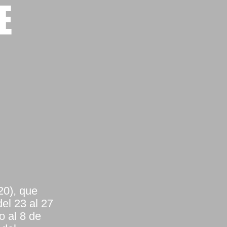
E
20), que
el 23 al 27
o al 8 de