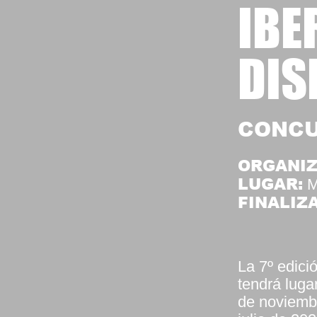
IBE
DIS
CONC
ORGANIZ
LUGAR:
M
FINALIZA
La 7º edici
tendrá luga
de noviembr