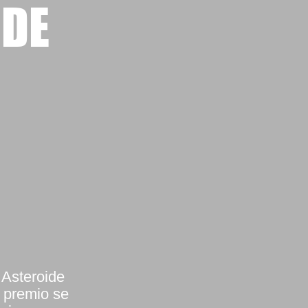
IDE
 Asteroide
l premio se