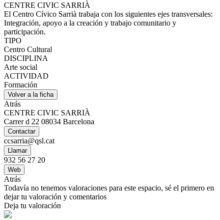
CENTRE CIVIC SARRIÀ
El Centro Cívico Sarrià trabaja con los siguientes ejes transversales:
Integración, apoyo a la creación y trabajo comunitario y
participación.
TIPO
Centro Cultural
DISCIPLINA
Arte social
ACTIVIDAD
Formación
Volver a la ficha
Atrás
CENTRE CIVIC SARRIÀ
Carrer d 22 08034 Barcelona
Contactar
ccsarria@qsl.cat
Llamar
932 56 27 20
Web
Atrás
Todavía no tenemos valoraciones para este espacio, sé el primero en
dejar tu valoración y comentarios
Deja tu valoración