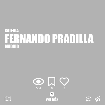
GALERIA
FERNANDO PRADILLA
MADRID
534
0
3
VER MÁS