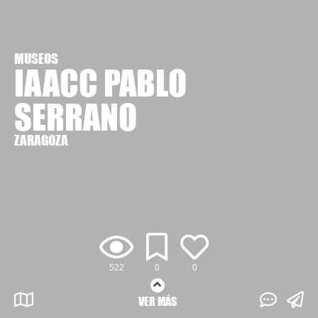
MUSEOS
IAACC PABLO
SERRANO
ZARAGOZA
522
0
0
VER MÁS