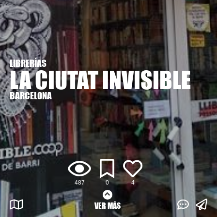
LIBRERÍAS
LA CIUTAT INVISIBLE
BARCELONA
487
0
4
VER MÁS