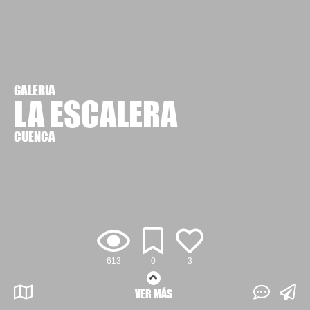
GALERIA
LA ESCALERA
CUENCA
613
0
3
VER MÁS