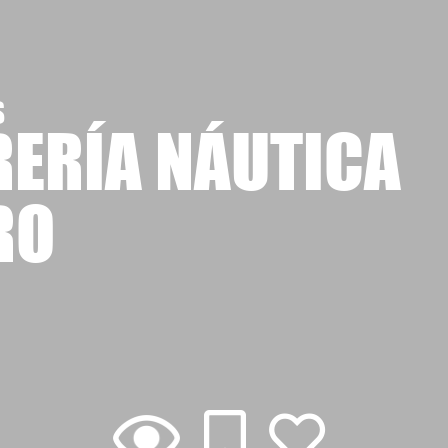
S
RERÍA NÁUTICA
RO