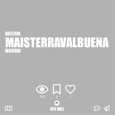
GALERIA
MAISTERRAVALBUENA
MADRID
609
0
1
VER MÁS