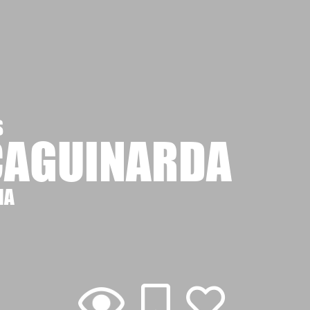
S
AGUINARDA
NA