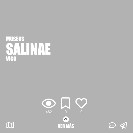
MUSEOS
SALINAE
VIGO
462
0
0
VER MÁS