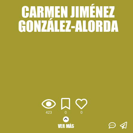
CARMEN JIMÉNEZ
GONZÁLEZ-ALORDA
423
0
0
VER MÁS